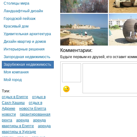
Столицы мира
Ландшафтный дизайн
Городской пейзаж
Красивый дом
Удивительная архитектура
Дизайн квартир и домов
Интерьерные решения
Комментарии:
Загородная недвижимость
Будьте первым из друзей, кто оставит комм
Зарубежная недвижимость
Моя компания
Мой город
Тэги:
отдых в Египте
отдых в
Сахл-Хашиш
отдых в
Африке
новости Египта
новости
гарантированная
рента
аренда
аренда
квартиры в Египте
аренда
квартиры в Хургаде