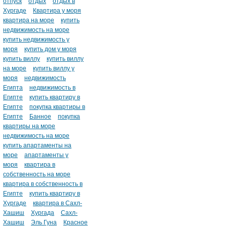
отпуск
отдых
отдых в
Хургаде
Квартира у моря
квартира на море
купить
недвижимость на море
купить недвижимость у
моря
купить дом у моря
купить виллу
купить виллу
на море
купить виллу у
моря
недвижимость
Египта
недвижимость в
Египте
купить квартиру в
Египте
покупка квартиры в
Египте
Банное
покупка
квартиры на море
недвижимость на море
купить апартаменты на
море
апартаменты у
моря
квартира в
собственность на море
квартира в собственность в
Египте
купить квартиру в
Хургаде
квартира в Сахл-
Хашиш
Хургада
Сахл-
Хашиш
Эль Гуна
Красное