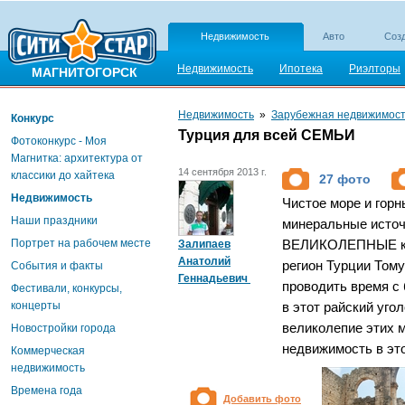
Недвижимость
Авто
Созд
Недвижимость
Ипотека
Риэлторы
МАГНИТОГОРСК
Недвижимость
»
Зарубежная недвижимос
Конкурс
Турция для всей СЕМЬИ
Фотоконкурс - Моя
Магнитка: архитектура от
14 сентября 2013 г.
классики до хайтека
27 фото
Недвижимость
Чистое море и гор
Наши праздники
минеральные источ
Портрет на рабочем месте
Залипаев
ВЕЛИКОЛЕПНЫЕ ком
Анатолий
регион Турции Тому
События и факты
Геннадьевич
проводить время с 
Фестивали, конкурсы,
концерты
в этот райский уго
великолепие этих м
Новостройки города
недвижимость в эт
Коммерческая
недвижимость
Времена года
Добавить фото