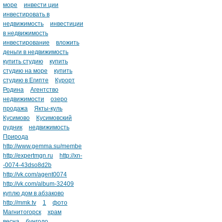
море
инвести ции
инвестировать в
недвижимость
инвестиции
в недвижимость
инвестирование
вложить
деньги в недвижимость
купить студию
купить
студию на море
купить
студию в Египте
Курорт
Родина
Агентство
недвижимости
озеро
продажа
Якты-куль
Кусимово
Кусимовский
рудник
недвижимость
Природа
http://www.gemma.su/membe
http://expertmgn.ru
http://xn-
-0074-43dso8d2b
http://vk.com/agent0074
http://vk.com/album-32409
куплю дом в абзаково
http://mmk.tv
1
фото
Магнитогорск
храм
весна
бунголо