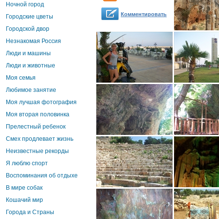
Ночной город
Комментировать
Городские цветы
Городской двор
Незнакомая Россия
Люди и машины
Люди и животные
Моя семья
Любимое занятие
Моя лучшая фотография
Моя вторая половинка
Прелестный ребенок
Смех продлевает жизнь
Неизвестные рекорды
Я люблю спорт
Воспоминания об отдыхе
В мире собак
Кошачий мир
Города и Страны