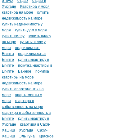
отпуск
отдых
отдых в
Хургаде
Квартира у моря
квартира на море
купить
недвижимость на море
купить недвижимость у
моря
купить дом у моря
купить виллу
купить виллу
на море
купить виллу у
моря
недвижимость
Египта
недвижимость в
Египте
купить квартиру в
Египте
покупка квартиры в
Египте
Банное
покупка
квартиры на море
недвижимость на море
купить апартаменты на
море
апартаменты у
моря
квартира в
собственность на море
квартира в собственность в
Египте
купить квартиру в
Хургаде
квартира в Сахл-
Хашиш
Хургада
Сахл-
Хашиш
Эль Гуна
Красное