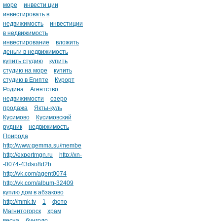
море
инвести ции
инвестировать в
недвижимость
инвестиции
в недвижимость
инвестирование
вложить
деньги в недвижимость
купить студию
купить
студию на море
купить
студию в Египте
Курорт
Родина
Агентство
недвижимости
озеро
продажа
Якты-куль
Кусимово
Кусимовский
рудник
недвижимость
Природа
http://www.gemma.su/membe
http://expertmgn.ru
http://xn-
-0074-43dso8d2b
http://vk.com/agent0074
http://vk.com/album-32409
куплю дом в абзаково
http://mmk.tv
1
фото
Магнитогорск
храм
весна
бунголо