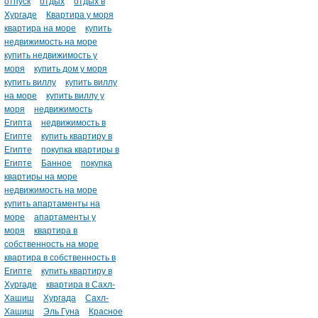
отпуск
отдых
отдых в
Хургаде
Квартира у моря
квартира на море
купить
недвижимость на море
купить недвижимость у
моря
купить дом у моря
купить виллу
купить виллу
на море
купить виллу у
моря
недвижимость
Египта
недвижимость в
Египте
купить квартиру в
Египте
покупка квартиры в
Египте
Банное
покупка
квартиры на море
недвижимость на море
купить апартаменты на
море
апартаменты у
моря
квартира в
собственность на море
квартира в собственность в
Египте
купить квартиру в
Хургаде
квартира в Сахл-
Хашиш
Хургада
Сахл-
Хашиш
Эль Гуна
Красное