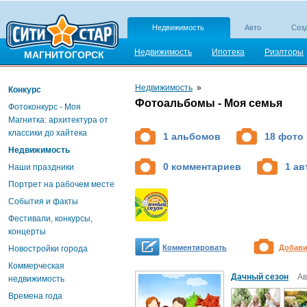
Недвижимость
Авто
Созд
Недвижимость
Ипотека
Риэлторы
МАГНИТОГОРСК
Недвижимость
»
Конкурс
Фотоальбомы - Моя семья
Фотоконкурс - Моя
Магнитка: архитектура от
классики до хайтека
1 альбомов
18 фото
Недвижимость
0 комментариев
1 ав
Наши праздники
Портрет на рабочем месте
События и факты
Фестивали, конкурсы,
концерты
Комментировать
Добави
Новостройки города
Коммерческая
Дачный сезон
Ав
недвижимость
Времена года