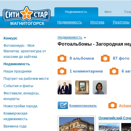
Недвижимость
Авто
Созд
Недвижимость
Ипотека
Риэлторы
МАГНИТОГОРСК
Недвижимость
»
Конкурс
Фотоальбомы - Загородная н
Фотоконкурс - Моя
Магнитка: архитектура от
классики до хайтека
8 альбомов
87 фото
Недвижимость
1 комментариев
6 ав
Наши праздники
Портрет на рабочем месте
События и факты
Фестивали, конкурсы,
концерты
Комментировать
Добави
Новостройки города
Коммерческая
Олимпийский Соч
недвижимость
Времена года