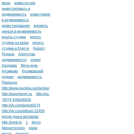
море
инвести ции
инвестировать в
недвижимость
инвестиции
в недвижимость
инвестирование
вложить
деньги в недвижимость
купить студию
купить
студию на море
купить
студию в Египте
Курорт
Родина
Агентство
недвижимости
озеро
продажа
Якты-куль
Кусимово
Кусимовский
рудник
недвижимость
Природа
http://www.gemma.su/membe
http://expertmgn.ru
http://xn-
-0074-43dso8d2b
http://vk.com/agent0074
http://vk.com/album-32409
куплю дом в абзаково
http://mmk.tv
1
фото
Магнитогорск
храм
весна
бунголо