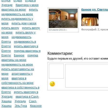
отпуск
отдых
отдых в
Хургаде
Квартира у моря
квартира на море
купить
банное ул. Светла
недвижимость на море
купить недвижимость у
моря
купить дом у моря
купить виллу
купить виллу
Фотографий: 2, просм
13 июля 2013 г.
на море
купить виллу у
моря
недвижимость
Египта
недвижимость в
Египте
купить квартиру в
Египте
покупка квартиры в
Комментарии:
Египте
Банное
покупка
Будьте первым из друзей, кто оставит комм
квартиры на море
недвижимость на море
купить апартаменты на
море
апартаменты у
моря
квартира в
собственность на море
квартира в собственность в
Египте
купить квартиру в
Хургаде
квартира в Сахл-
Хашиш
Хургада
Сахл-
Хашиш
Эль Гуна
Красное