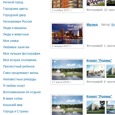
Ночной город
Городские цветы
Фотографий: 15, прос
3 ноября 2017 г.
Городской двор
Незнакомая Россия
Магнед
Автор:
Ку
Люди и машины
Люди и животные
Моя семья
Фотографий: 1, просм
2 января 2017 г.
Любимое занятие
Моя лучшая фотография
Моя вторая половинка
Курорт "Родина"
Прелестный ребенок
Смех продлевает жизнь
Неизвестные рекорды
Фотографий: 8, просм
17 июня 2016 г.
Я люблю спорт
Воспоминания об отдыхе
Курорт "Родина"
В мире собак
Кошачий мир
Города и Страны