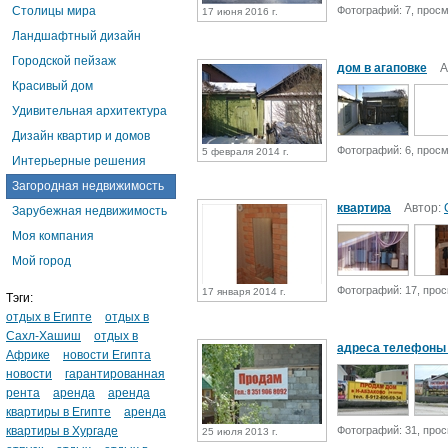
Столицы мира
Фотографий: 7, просм
17 июня 2016 г.
Ландшафтный дизайн
Городской пейзаж
дом в агаповке
А
Красивый дом
Удивительная архитектура
Дизайн квартир и домов
Фотографий: 6, просм
5 февраля 2014 г.
Интерьерные решения
Загородная недвижимость
квартира
Автор:
Зарубежная недвижимость
Моя компания
Мой город
Фотографий: 17, прос
17 января 2014 г.
Тэги:
отдых в Египте
отдых в
Сахл-Хашиш
отдых в
адреса телефоны 
Африке
новости Египта
новости
гарантированная
рента
аренда
аренда
квартиры в Египте
аренда
квартиры в Хургаде
Фотографий: 31, прос
25 июля 2013 г.