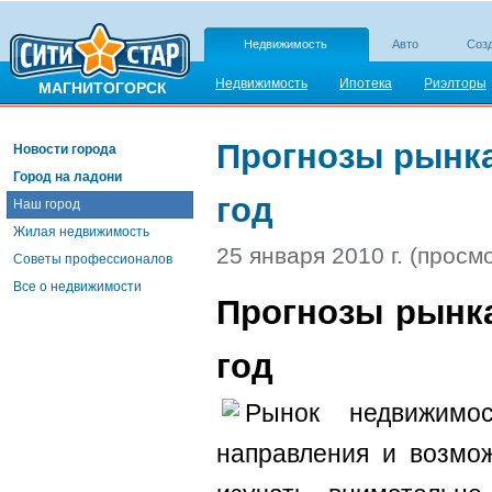
Недвижимость
Авто
Созд
Недвижимость
Ипотека
Риэлторы
МАГНИТОГОРСК
Прогнозы рынка
Новости города
Город на ладони
год
Наш город
Жилая недвижимость
25 января 2010 г. (просм
Советы профессионалов
Все о недвижимости
Прогнозы рынка
год
Рынок недвижимо
направления и возмож