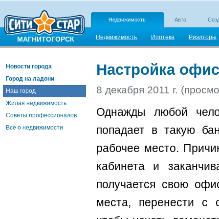
Недвижимость
Авто
Созд
Недвижимость
Ипотека
Риэлторы
МАГНИТОГОРСК
Настройка офис
Новости города
Город на ладони
8 декабря 2011 г. (просм
Наш город
Жилая недвижимость
Однажды любой челов
Советы профессионалов
попадает в такую ба
Все о недвижимости
рабочее место. Причи
кабинета и заканчив
получается свою офис
места, перенести с 