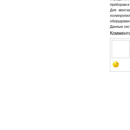
приборам и
Для монтаж
полипропил
оборудован
Данные сист
Коммент