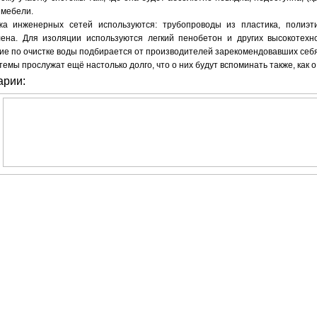
 мебели.
а инженерных сетей используются: трубопроводы из пластика, полиэти
ена. Для изоляции используются легкий пенобетон и других высокотехн
ие по очистке воды подбирается от производителей зарекомендовавших себя
емы прослужат ещё настолько долго, что о них будут вспоминать также, как о
арии: