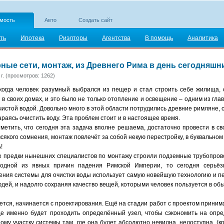
мость
Авто
Создать сайт
ть
Ипотека
Риэлторы
Агентства
В помощь
Аналитика
ные сети, монтаж, из Древнего Рима в день сегодняшн
г. (просмотров: 1262)
 когда человек разумный выбрался из пещер и стал строить себе жилища,
 в своих домах, и это было не только отопление и освещение – одним из гл
истой водой. Довольно много в этой области потрудились древние римляне, с
араясь очистить воду. Эта проблем стоит и в настоящее время.
тметить, что сегодня эта задача вполне решаема, достаточно провести в 
 всякого сомнения, монтаж повлечёт за собой некую перестройку, в буквально
!
е предки нынешних специалистов по монтажу строили подземные трубопровод
 одной из явных причин падения Римской Империи, то сегодня серьёз
ения системы для очистки воды использует самую новейшую технологию и п
дей, и надолго сохраняя качество вещей, которыми человек пользуется в об
еется, начинается с проектирования. Ещё на стадии работ с проектом прин
де именно будет проходить определённый узел, чтобы сэкономить на опр
ому участку системы там, где она будет абсолютно невидна, недоступна, (