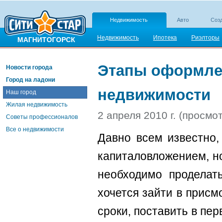
Недвижимость
Авто
Созд
Недвижимость
Ипотека
Риэлторы
МАГНИТОГОРСК
Этапы оформле
Новости города
Город на ладони
недвижимости
Наш город
Жилая недвижимость
2 апреля 2010 г. (просмо
Советы профессионалов
Все о недвижимости
Давно всем известно,
капиталовложением, н
необходимо проделат
хочется зайти в прис
сроки, поставить в пе