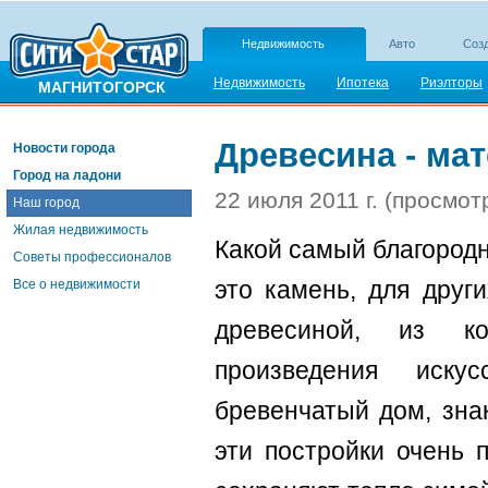
Недвижимость
Авто
Созд
Недвижимость
Ипотека
Риэлторы
МАГНИТОГОРСК
Древесина - ма
Новости города
Город на ладони
22 июля 2011 г. (просмот
Наш город
Жилая недвижимость
Какой самый благород
Советы профессионалов
это камень, для други
Все о недвижимости
древесиной, из ко
произведения иску
бревенчатый дом, зна
эти постройки очень 