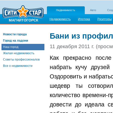
Недвижимость
Авто
Созд
Недвижимость
Ипотека
Риэлторы
МАГНИТОГОРСК
Бани из профил
Новости города
Город на ладони
11 декабря 2011 г. (прос
Наш город
Жилая недвижимость
Как прекрасно после
Советы профессионалов
набрать кучу друзей
Все о недвижимости
Оздоровить и набратьс
шедевр ты сотворил
количество времени-п
довести до идеала св