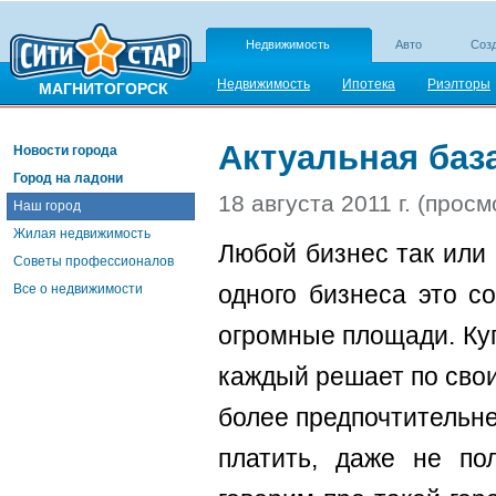
Недвижимость
Авто
Созд
Недвижимость
Ипотека
Риэлторы
МАГНИТОГОРСК
Актуальная баз
Новости города
Город на ладони
18 августа 2011 г. (просм
Наш город
Жилая недвижимость
Любой бизнес так или
Советы профессионалов
одного бизнеса это с
Все о недвижимости
огромные площади. Ку
каждый решает по сво
более предпочтительне
платить, даже не по