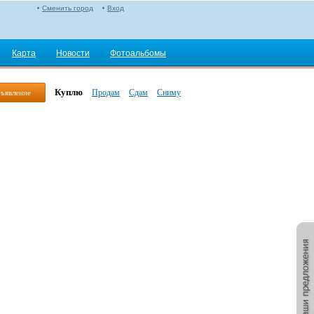
Сменить город
Вход
Карта
Новости
Фотоальбомы
Куплю
Продам
Сдам
Сниму
бъявление