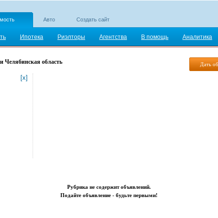
мость
Авто
Создать сайт
ть
Ипотека
Риэлторы
Агентства
В помощь
Аналитика
и Челябинская область
Дать о
[x]
Рубрика не содержит объявлений.
Подайте объявление - будьте первыми!