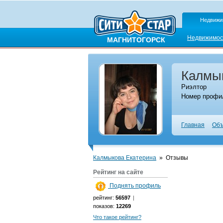
Недвижи
Недвижимос
МАГНИТОГОРСК
Калмык
Риэлтор
Номер профил
Главная
Объ
Калмыкова Екатерина
»
Отзывы
Рейтинг на сайте
Поднять профиль
рейтинг:
56597
|
показов:
12269
Что такое рейтинг?