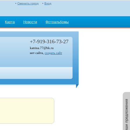
Сменить город
Вход
Карта
Новости
Фотоальбомы
+7-919-316-73-27
katrina.77@bk.ru
нет сайта,
создать сайт